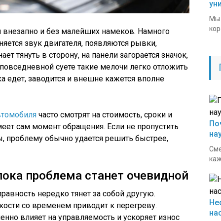
ун
Мы 
кор
я внезапно и без малейших намеков. Намного
няется звук двигателя, появляются рывки,
ает тянуть в сторону, на панели загорается значок,
 повседневной суете такие мелочи легко отложить
ка едет, заводится и внешне кажется вполне
втомобиля
часто смотрят на стоимость, сроки и
По
еет сам момент обращения. Если не пропустить
на
, проблему обычно удается решить быстрее,
Сме
каж
пока проблема станет очевидной
правность нередко тянет за собой другую.
Не
кости со временем приводит к перегреву.
на
нно влияет на управляемость и ускоряет износ