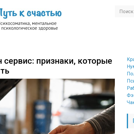
 сервис: признаки, которые
Кр
Ну
ать
По
Пс
Ра
Фэ
Ча