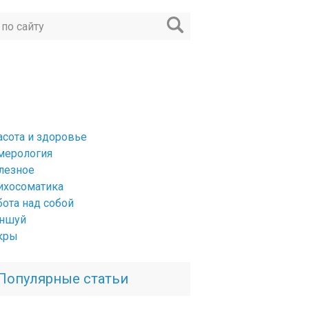
асота и здоровье
мерология
лезное
ихосоматика
бота над собой
ншуй
кры
Популярные статьи