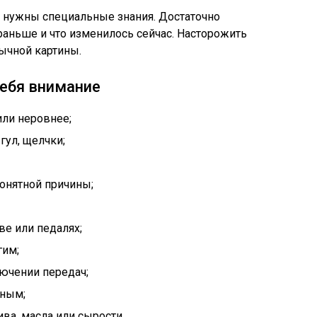
 нужны специальные знания. Достаточно
раньше и что изменилось сейчас. Насторожить
ычной картины.
себя внимание
или неровнее;
 гул, щелчки;
понятной причины;
ве или педалях;
гим;
ючении передач;
нным;
ива, масла или сырости.