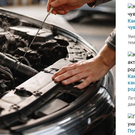
Ка
чу
Уме
тем
Ка
ка
ро
Лет
дви
По