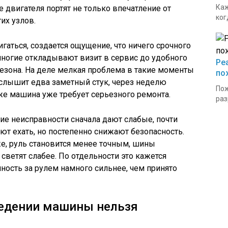
Каж
е двигателя портят не только впечатление от
ког
их узлов.
гаться, создается ощущение, что ничего срочного
 многие откладывают визит в сервис до удобного
Ре
сезона. На деле мелкая проблема в такие моменты
по
 слышит едва заметный стук, через неделю
Пож
зже машина уже требует серьезного ремонта.
раз
ие неисправности сначала дают слабые, почти
т ехать, но постепенно снижают безопасность.
же, руль становится менее точным, шины
ветят слабее. По отдельности это кажется
ность за рулем намного сильнее, чем принято
ведении машины нельзя